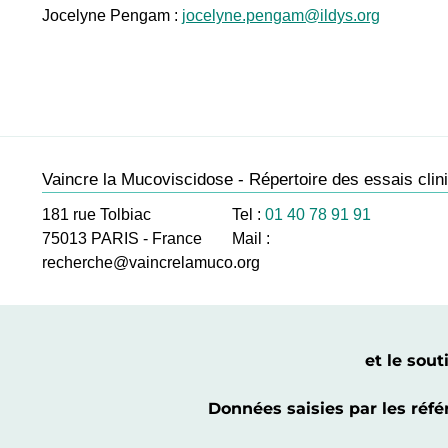
Jocelyne Pengam :
jocelyne.pengam@ildys.org
Vaincre la Mucoviscidose - Répertoire des essais clin
181 rue Tolbiac
Tel :
01 40 78 91 91
75013
PARIS
-
France
Mail :
recherche@vaincrelamuco.org
et le sou
Données saisies par les réf